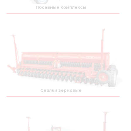
Медиа
Посевные комплексы
Кар
Купить 
Найти 
Конт
Сеялки зерновые