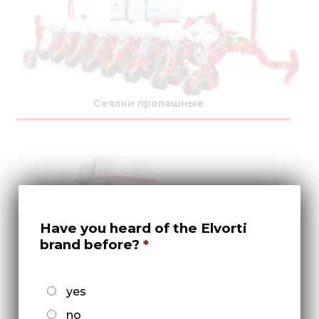
Сеялки пропашные
Have you heard of the Elvorti
brand before?
yes
Культиваторы междурядные
no