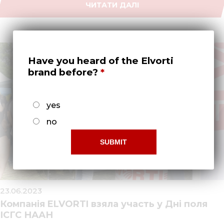
ЧИТАТИ ДАЛІ
Have you heard of the Elvorti
brand before?
yes
no
23.06.2023
Компанія ELVORTI взяла участь у Дні поля
ІСГС НААН