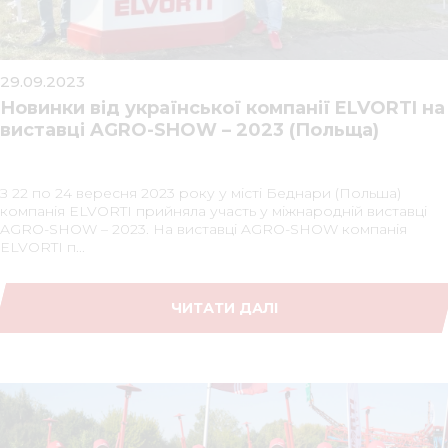
Медіа 
29.09.2023
Кар
Новинки від української компанії ELVORTI на
Купити 
виставці AGRO-SHOW – 2023 (Польща)
Знайти
З 22 по 24 вересня 2023 року у місті Беднари (Польша)
Конт
компанія ELVORTI прийняла участь у міжнародній виставці
AGRO-SHOW – 2023. На виставці AGRO-SHOW компанія
ELVORTI п...
ЧИТАТИ ДАЛІ