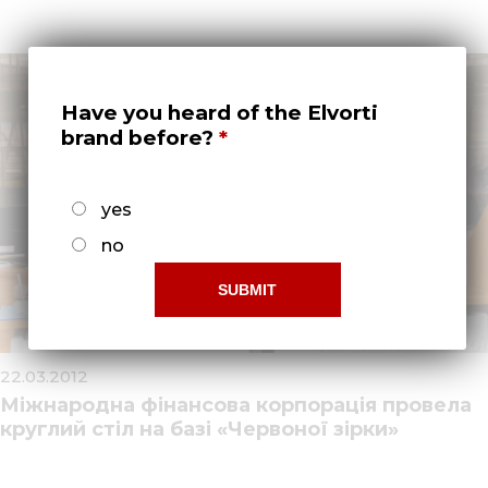
Have you heard of the Elvorti
brand before?
yes
no
22.03.2012
Міжнародна фінансова корпорація провела
круглий стіл на базі «Червоної зірки»