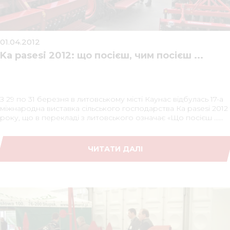
Медіа 
01.04.2012
Кар
Ka pasesi 2012: що посієш, чим посієш ...
Купити 
Знайти
З 29 по 31 березня в литовському місті Каунас відбулась 17-а
Конт
міжнародна виставка сільського господарства Ка pasesі 2012
року, що в перекладі з литовського означає «Що посієш ......
ЧИТАТИ ДАЛІ