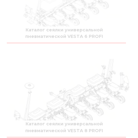
Нов
Медіа 
Кар
Каталог сеялки универсальной
пневматической VESTA 6 PROFI
Купити 
Знайти
Конт
Каталог сеялки универсальной
пневматической VESTA 8 PROFI