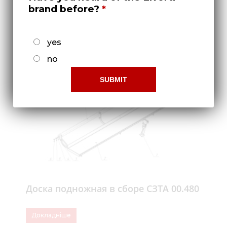
brand before?
Ящик зернотуковый ОЗШ 00.4420
Докладніше
yes
no
Доска подножная в сборе СЗТА 00.480
Докладніше