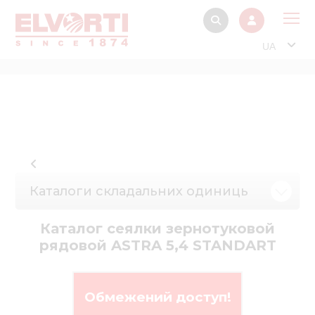
UA
Про
Прод
Фінанс
Інтерактив
Музей Е
Каталоги складальних одиниць
Павільйон
Каталог сеялки зернотуковой
Інформація для
рядовой ASTRA 5,4 STANDART
стейкх
Інформація 
електро
Обмежений доступ!