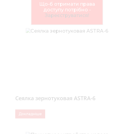
Нов
Що-б отримати права
доступу потрібно -
Медіа 
Зареєструватися!
Кар
Купити 
Знайти
Конт
Сеялка зернотуковая ASTRA-6
Докладніше