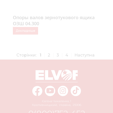
Опоры валов зернотукового ящика
ОЗШ 04.300
Докладніше
Сторінки:
1
2
3
4
Наступна
Євгена Чикаленка, 1
Кропивницький
,
Україна
,
25006