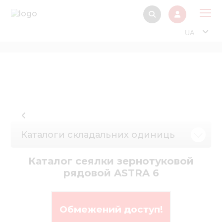
UA
Про
Прод
Фінанс
Інтерактив
Музей Е
Каталоги складальних одиниць
Павільйон
Каталог сеялки зернотуковой
Інформація для
рядовой ASTRA 6
стейкх
Інформація 
електро
Обмежений доступ!