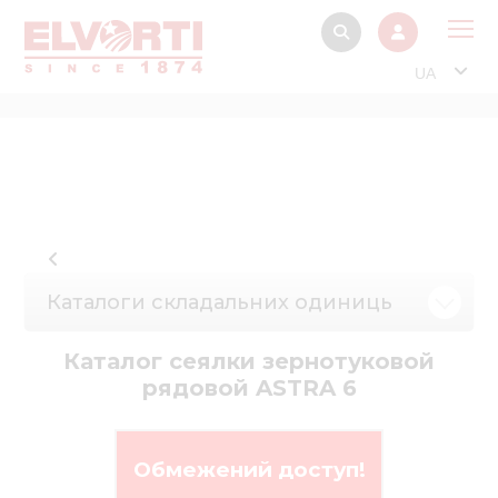
UA
Про
Прод
Фінанс
Інтерактив
Музей Е
Каталоги складальних одиниць
Павільйон
Каталог сеялки зернотуковой
Інформація для
рядовой ASTRA 6
стейкх
Інформація 
електро
Обмежений доступ!