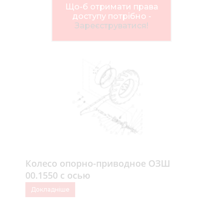
Нов
Що-б отримати права
доступу потрібно -
Медіа 
Зареєструватися!
Кар
Купити 
Знайти
Конт
Колесо опорно-приводное ОЗШ
00.1550 с осью
Докладніше