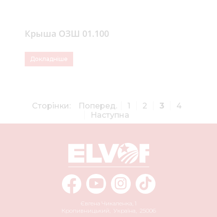
Крыша ОЗШ 01.100
Докладніше
Сторінки:
Поперед.
1
2
3
4
Наступна
Євгена Чикаленка, 1
Кропивницький
,
Україна
,
25006