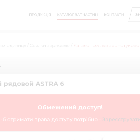
ПРОДУКЦІЯ
КАТАЛОГ ЗАПЧАСТИН
КОНТАКТИ
З
них одиниць
/
Сеялки зерновые
/
Каталог сеялки зернотуково
ь
й рядовой ASTRA 6
Обмежений доступ!
-б отримати права доступу потрібно -
Зареєструвати