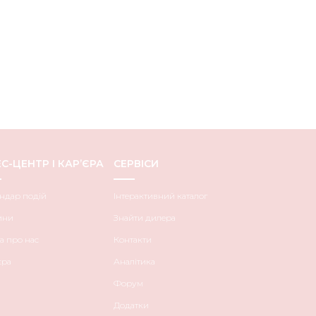
С-ЦЕНТР І КАР’ЄРА
СЕРВІСИ
ндар подій
Інтерактивний каталог
ини
Знайти дилера
а про нас
Контакти
єра
Аналітика
Форум
Додатки