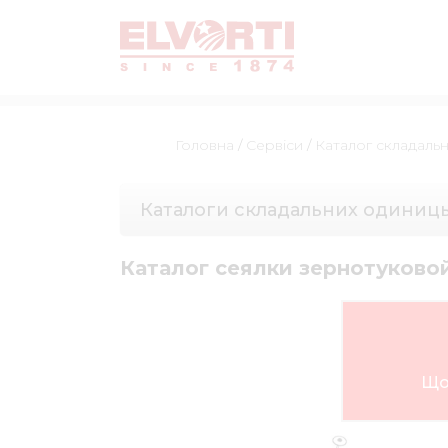
Головна
/
Сервіси
/
Каталог складаль
Каталоги складальних одиниц
Каталог сеялки зернотуково
Що