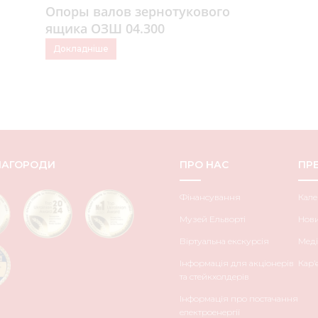
Опоры валов зернотукового
ящика ОЗШ 04.300
Докладніше
НАГОРОДИ
ПРО НАС
ПРЕ
Фінансування
Кале
Музей Ельворті
Нов
Віртуальна екскурсія
Меді
Інформація для акціонерів
Кар’
та стейкхолдерів
Інформація про постачання
електроенергії