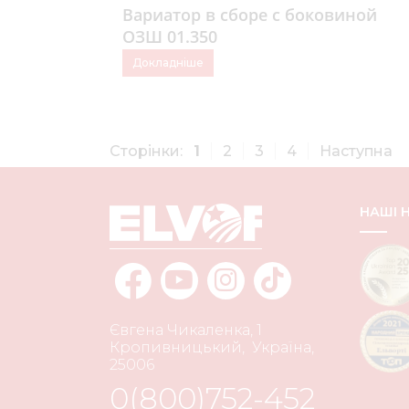
Вариатор в сборе с боковиной
ОЗШ 01.350
Докладніше
Сторінки:
1
2
3
4
Наступна
НАШІ
Євгена Чикаленка, 1
Кропивницький
,
Україна
,
25006
0(800)752-452