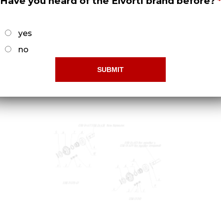
Have you heard of the Elvorti brand before?
yes
no
Доски подножные ОЗШ 01.950 и
ОЗШ 02.330
Докладніше