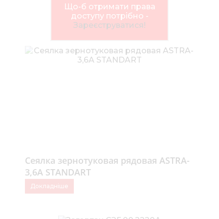
Нов
Що-б отримати права
доступу потрібно -
Медіа 
Зареєструватися!
Кар
Купити 
Знайти
Конт
Сеялка зернотуковая рядовая ASTRA-
3,6А STANDART
Докладніше