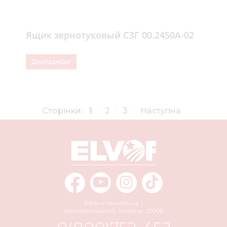
Ящик зернотуковый СЗГ 00.2450А-02
Докладніше
Сторінки:
1
2
3
Наступна
Євгена Чикаленка, 1
Кропивницький
,
Україна
,
25006