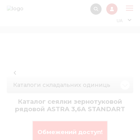
UA
Про
Прод
Фінанс
Інтерактив
Музей Е
Каталоги складальних одиниць
Павільйон
Каталог сеялки зернотуковой
Інформація для
рядовой ASTRA 3,6А STANDART
стейкх
Інформація 
електро
Обмежений доступ!