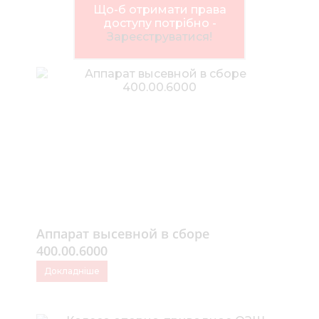
Нов
Що-б отримати права
доступу потрібно -
Медіа 
Зареєструватися!
Кар
Купити 
Знайти
Конт
Аппарат высевной в сборе
400.00.6000
Докладніше