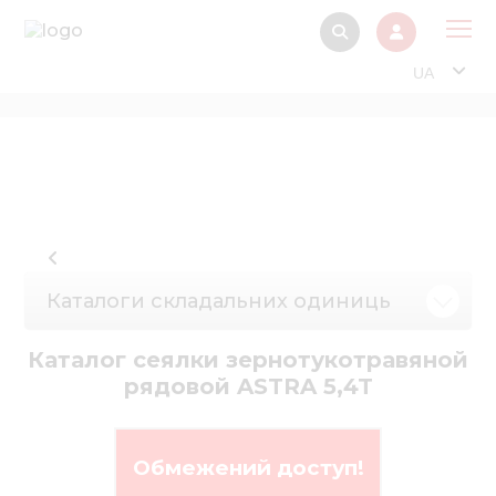
UA
Про
Прод
Фінанс
Інтерактив
Музей Е
Каталоги складальних одиниць
Павільйон
Каталог сеялки зернотукотравяной
Інформація для
рядовой ASTRA 5,4T
стейкх
Інформація 
електро
Обмежений доступ!