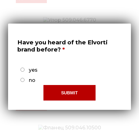
Have you heard of the Elvorti
brand before?
yes
no
Упор 509.046.6770
Докладніше