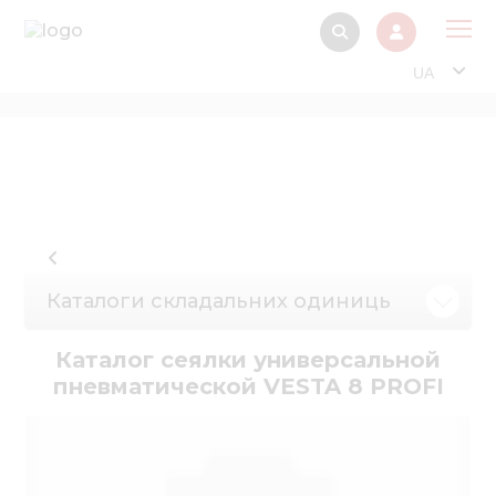
UA
Про
Прод
Фінанс
Інтерактив
Музей Е
Каталоги складальних одиниць
Павільйон
Каталог сеялки универсальной
Інформація для
пневматической VESTA 8 PROFI
стейкх
Інформація 
електро