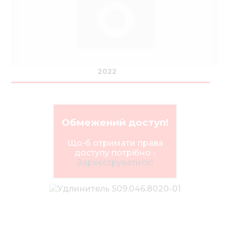
Нов
Медіа 
Кар
Купити 
2022
Знайти
Конт
Обмежений доступ!
Що-б отримати права
доступу потрібно -
Зареєструватися!