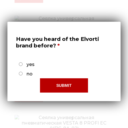
Have you heard of the Elvorti
brand before?
yes
no
Сеялка универсальная
пневматическая VESTA 8 PROFI ЕС
(УПС-8А-01)
Докладніше