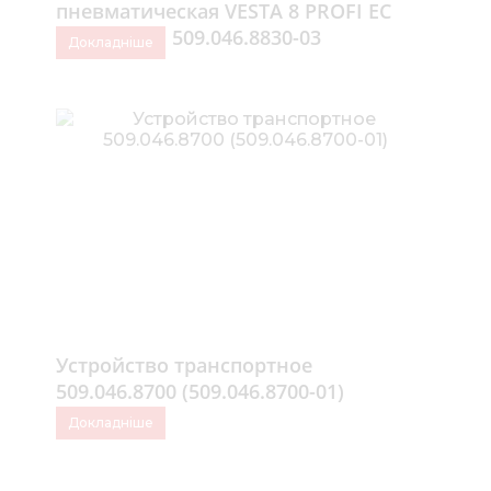
пневматическая VESTA 8 PROFI ЕС
(УПС-8A-03) 509.046.8830-03
Докладніше
Устройство транспортное
509.046.8700 (509.046.8700-01)
Докладніше