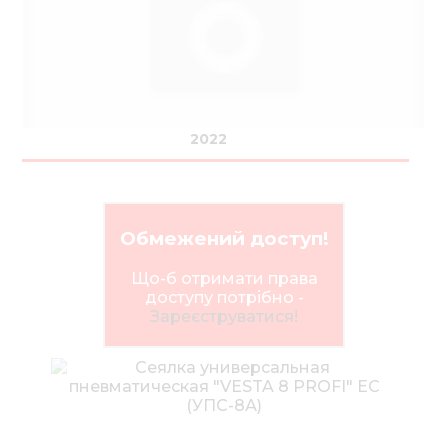
Нов
Медіа 
Кар
Купити 
2022
Знайти
Конт
Обмежений доступ!
Що-б отримати права
доступу потрібно -
Зареєструватися!