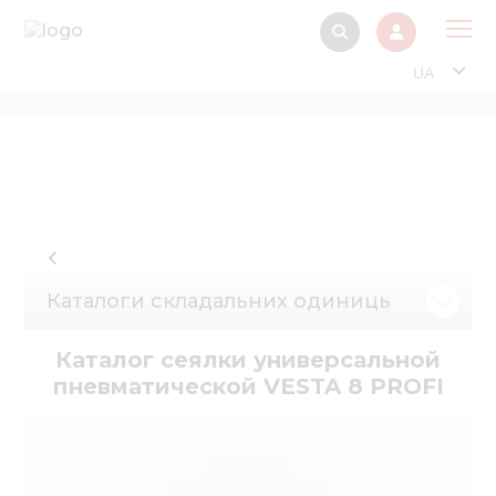
UA
Про
Прод
Фінанс
Інтерактив
Музей Е
Каталоги складальних одиниць
Павільйон
Каталог сеялки универсальной
Інформація для
пневматической VESTA 8 PROFI
стейкх
Інформація 
електро