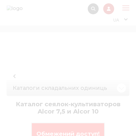
UA
Про
Прод
Фінанс
Інтерактив
Музей Е
Каталоги складальних одиниць
Павільйон
Інформація для
Каталог сеялок-культиваторов
стейкх
Alcor 7,5 и Alcor 10
Інформація 
електро
Обмежений доступ!