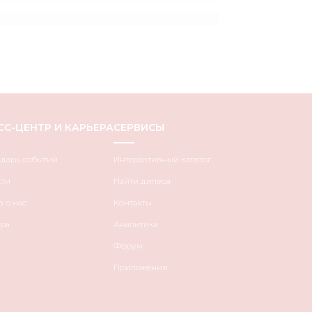
СС-ЦЕНТР И КАРЬЕРА
СЕРВИСЫ
ндарь событий
Интерактивный каталог
сти
Найти дилера
 о нас
Контакты
ра
Аналитика
Форум
Приложения