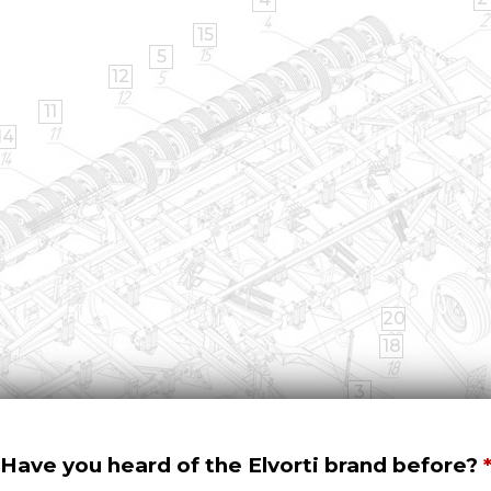
15
5
12
11
14
20
18
3
Have you heard of the Elvorti brand before?
16
13
7