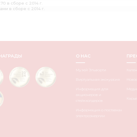
70 в сборе с 2014 г.
ми в сборе с 2014 г.
НАГРАДЫ
О НАС
ПРЕ
Музей Эльворти
Кале
Виртуальная экскурсия
Ново
Информация для
Медиа
акционеров и
Карье
стейкхолдеров
Информация о поставках
электроэнергии