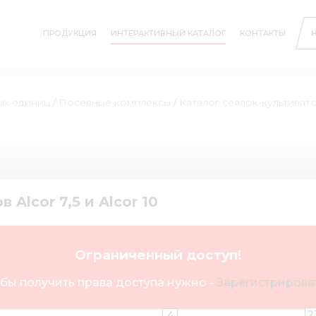
ПРОДУКЦИЯ
ИНТЕРАКТИВНЫЙ КАТАЛОГ
КОНТАКТЫ
ых единиц
/
Посевные комплексы
/
Каталог сеялок-культиватор
Alcor 7,5 и Alcor 10
Ограниченный доступ!
бы получить права доступа нужно -
Зарегистрироват
2
4