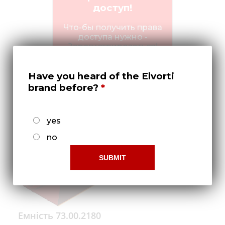
Медиа
доступ!
Кар
Что-бы получить права
доступа нужно -
Купить 
Зарегистрироваться!
Найти 
Have you heard of the Elvorti
Конт
brand before?
yes
no
Емність 73.00.2180