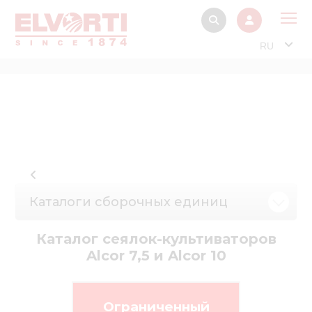
RU
О 
Прод
Интерактив
Музей Э
Павильон
Каталоги сборочных единиц
Информация дл
стейкх
Каталог сеялок-культиваторов
Информация
Alcor 7,5 и Alcor 10
электро
Нов
Ограниченный