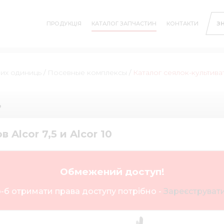
ПРОДУКЦІЯ
КАТАЛОГ ЗАПЧАСТИН
КОНТАКТИ
З
них одиниць
/
Посевные комплексы
/
Каталог сеялок-культивато
ь
Alcor 7,5 и Alcor 10
Обмежений доступ!
-б отримати права доступу потрібно -
Зареєструвати