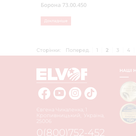
Борона 73.00.450
Докладніше
Сторінки:
Поперед.
1
2
3
4
НАШІ
Євгена Чикаленка, 1
Кропивницький
,
Україна
,
25006
0(800)752-452