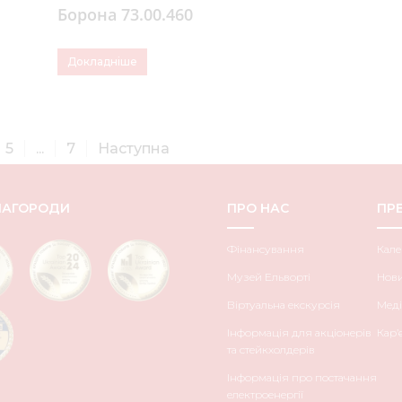
Борона 73.00.460
Докладніше
5
...
7
Наступна
НАГОРОДИ
ПРО НАС
ПРЕ
Фінансування
Кале
Музей Ельворті
Нов
Віртуальна екскурсія
Меді
Інформація для акціонерів
Кар’
та стейкхолдерів
Інформація про постачання
електроенергії