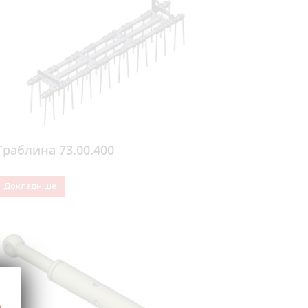
Медіа 
Кар
Купити 
Знайти
Конт
Граблина 73.00.400
Докладніше