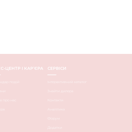
С-ЦЕНТР І КАР’ЄРА
СЕРВІСИ
ндар подій
Інтерактивний каталог
ини
Знайти дилера
а про нас
Контакти
єра
Аналітика
Форум
Додатки