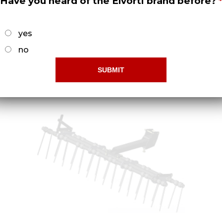
Have you heard of the Elvorti brand before?
yes
no
Колесо в сборе
Докладніше