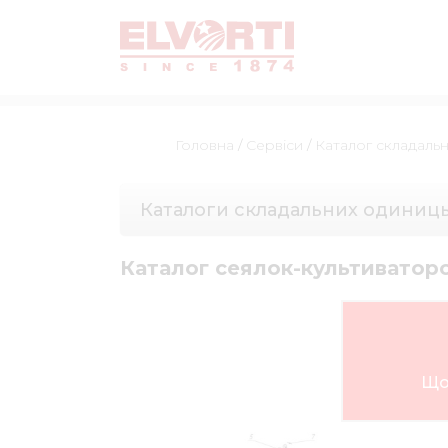
Головна
/
Сервіси
/
Каталог складаль
Каталоги складальних одиниц
Каталог сеялок-культиваторов 
Що