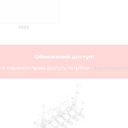
2022
Обмежений доступ!
-б отримати права доступу потрібно -
Зареєструвати