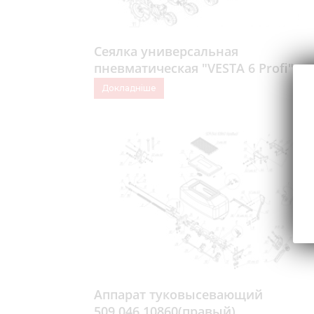
Сеялка универсальная
пневматическая "VESTA 6 Profi"
Докладніше
Аппарат туковысевающий
509.046.10860(правый)