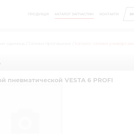
ПРОДУКЦІЯ
КАТАЛОГ ЗАПЧАСТИН
КОНТАКТИ
З
них одиниць
/
Сеялки пропашные
/
Каталог сеялки универсал
ь
ой пневматической VESTA 6 PROFI