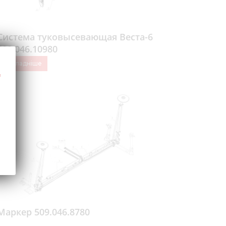
Система туковысевающая Веста-6
509.046.10980
Докладніше
Маркер 509.046.8780