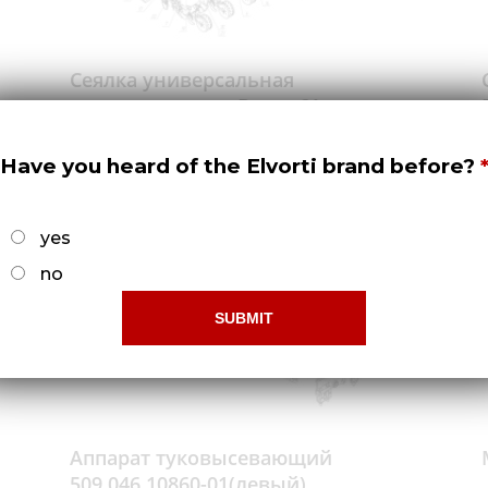
Сеялка универсальная
пневматическая Веста-6А
509.046.8630
Докладніше
Have you heard of the Elvorti brand before?
yes
no
Аппарат туковысевающий
509.046.10860-01(левый)