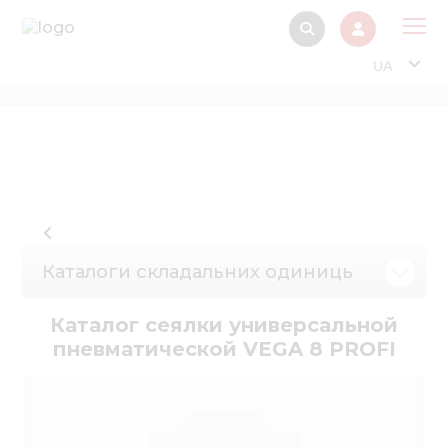
UA
Про
Прод
Фінанс
Інтерактив
Музей Е
Каталоги складальних одиниць
Павільйон
Каталог сеялки универсальной
Інформація для
пневматической VEGA 8 PROFI
стейкх
Інформація 
електро