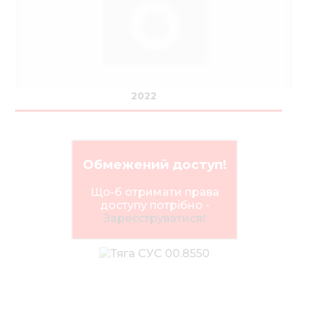
Нов
Медіа 
Кар
Купити 
2022
Знайти
Конт
Обмежений доступ!
Що-б отримати права
доступу потрібно -
Зареєструватися!