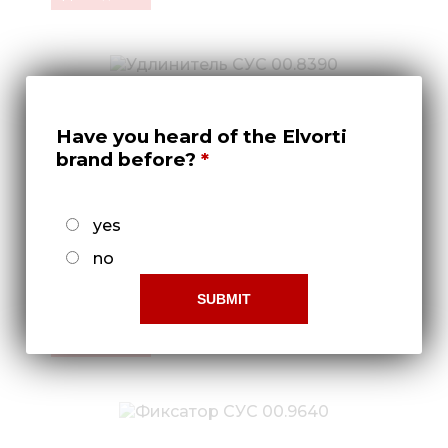
Have you heard of the Elvorti
brand before?
yes
no
Удлинитель СУС 00.8390
Докладніше