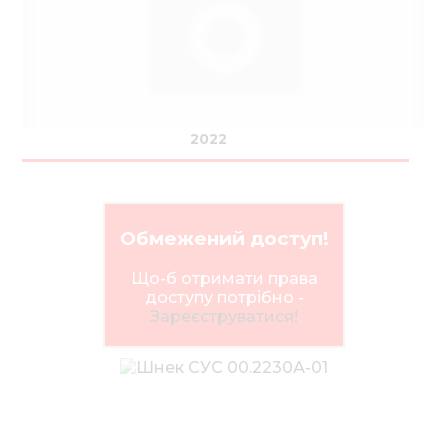
Нов
Медіа 
Кар
Купити 
2022
Знайти
Конт
Обмежений доступ!
Що-б отримати права
доступу потрібно -
Зареєструватися!