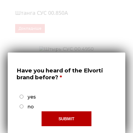
Штанга СУС 00.850А
Докладніше
Have you heard of the Elvorti
brand before?
yes
no
Штырь СУС 00.4950
Докладніше