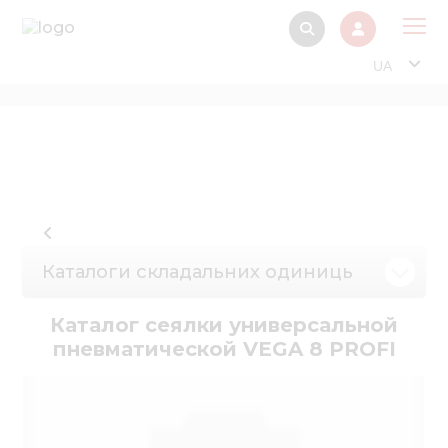
UA
Про
Прод
Фінанс
Інтерактив
Музей Е
Каталоги складальних одиниць
Павільйон
Каталог сеялки универсальной
Інформація для
пневматической VEGA 8 PROFI
стейкх
Інформація 
електро