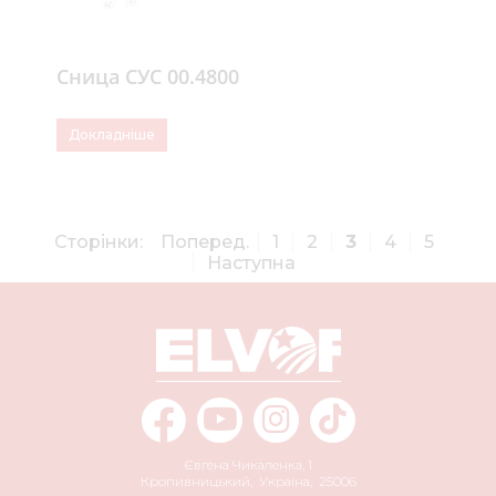
Сница СУС 00.4800
Докладніше
Сторінки:
Поперед.
1
2
3
4
5
Наступна
Євгена Чикаленка, 1
Кропивницький
,
Україна
,
25006