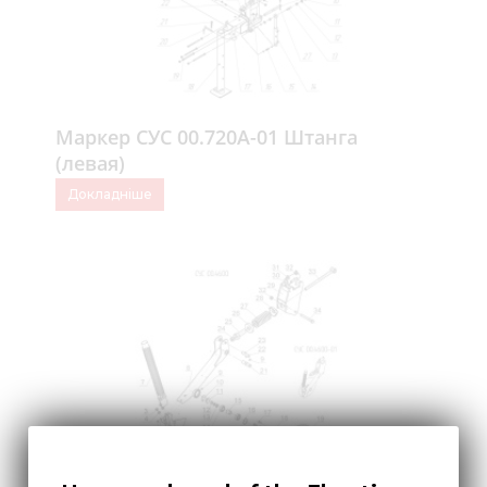
Маркер СУС 00.720А-01 Штанга
(левая)
Докладніше