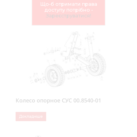
Нов
Що-б отримати права
доступу потрібно -
Медіа 
Зареєструватися!
Кар
Купити 
Знайти
Конт
Колесо опорное СУС 00.8540-01
Докладніше