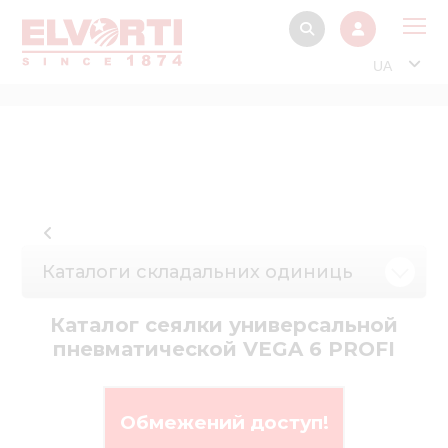
UA
Про
Прод
Фінанс
Інтерактив
Музей Е
Каталоги складальних одиниць
Павільйон
Каталог сеялки универсальной
Інформація для
пневматической VEGA 6 PROFI
стейкх
Інформація 
електро
Обмежений доступ!