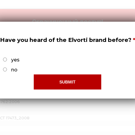
Ограниченный доступ!
бы получить права доступа нужно -
Зарегистрироват
Have you heard of the Elvorti brand before?
03). Нижний вал
yes
no
 4762:2006
ОСТ 17473_2008