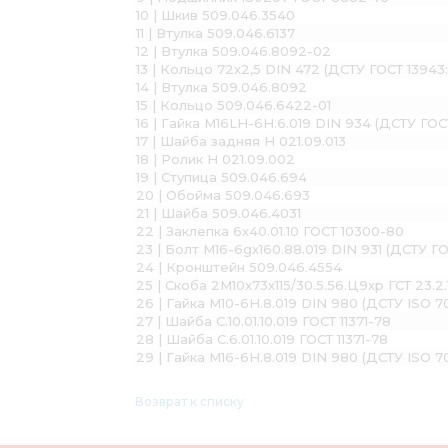
10 | Шкив 509.046.3540
11 | Втулка 509.046.6137
12 | Втулка 509.046.8092-02
13 | Кольцо 72х2,5 DIN 472 (ДСТУ ГОСТ 13943
14 | Втулка 509.046.8092
15 | Кольцо 509.046.6422-01
16 | Гайка М16LH-6H.6.019 DIN 934 (ДСТУ ГОС
17 | Шайба задняя Н 021.09.013
18 | Ролик Н 021.09.002
19 | Ступица 509.046.694
20 | Обойма 509.046.693
21 | Шайба 509.046.4031
22 | Заклепка 6х40.01.10 ГОСТ 10300-80
23 | Болт М16-6gх160.88.019 DIN 931 (ДСТУ Г
24 | Кронштейн 509.046.4554
25 | Скоба 2М10х73х115/30.5.56.Ц9хр ГСТ 23.2.
26 | Гайка М10-6H.8.019 DIN 980 (ДСТУ ISO 7
27 | Шайба С.10.01.10.019 ГОСТ 11371-78
28 | Шайба С.6.01.10.019 ГОСТ 11371-78
29 | Гайка М16-6H.8.019 DIN 980 (ДСТУ ISO 7
Возврат к списку