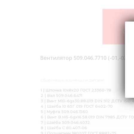
Что-
Вентилятор 509.046.7710 (-01,-02,-
Сборочные единицы и детали:
1 | Шпонка 10х8х20 ГОСТ 23360-78
2 | Вал 509.046.6471
3 | Винт М10-6gх30.88.019 DIN 912 ДСТУ ISO
4 | Шайба 10 65Г 019 ГОСТ 6402-70
5 | Муфта 509.046.1560
6 | Винт В.М6-6gх16.58.019 DIN 7985 ДСТУ Г
7 | Шайба 509.046.4032
8 | Шайба С 80.407-06
9 | Подшипник 180207 ГОСТ 8882-75