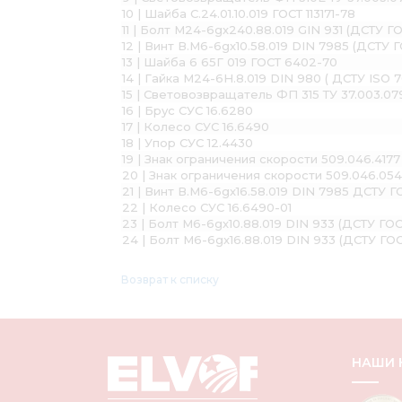
10 | Шайба С.24.01.10.019 ГОСТ 113171-78
11 | Болт М24-6gх240.88.019 GIN 931 (ДСТУ Г
12 | Винт В.М6-6gх10.58.019 DIN 7985 (ДСТУ Г
13 | Шайба 6 65Г 019 ГОСТ 6402-70
14 | Гайка М24-6Н.8.019 DIN 980 ( ДСТУ ISO 
15 | Световозвращатель ФП 315 ТУ 37.003.07
16 | Брус СУС 16.6280
17 | Колесо СУС 16.6490
18 | Упор СУС 12.4430
19 | Знак ограничения скорости 509.046.4177
20 | Знак ограничения скорости 509.046.054
21 | Винт В.М6-6gх16.58.019 DIN 7985 ДСТУ Г
22 | Колесо СУС 16.6490-01
23 | Болт М6-6gх10.88.019 DIN 933 (ДСТУ ГО
24 | Болт М6-6gх16.88.019 DIN 933 (ДСТУ ГО
Возврат к списку
НАШИ