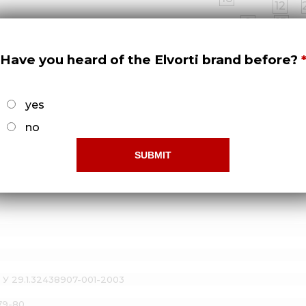
12
9
13
8
Ограниченный доступ!
23
Have you heard of the Elvorti brand before?
бы получить права доступа нужно -
Зарегистрироват
yes
no
270
 У 29.1.32438907-001-2003
79-80