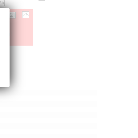
24
25
21
ься!