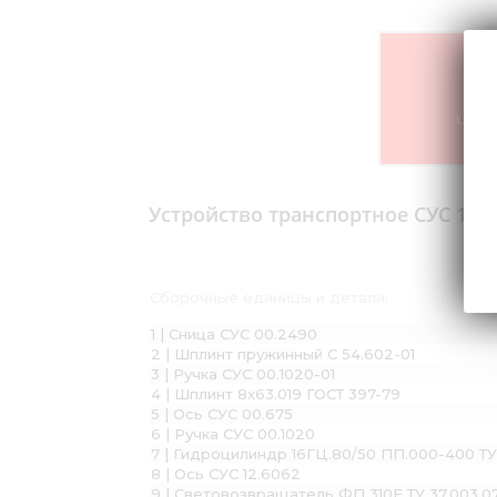
Что-
Устройство транспортное СУС 16.6
Сборочные единицы и детали:
1 | Сница СУС 00.2490
2 | Шплинт пружинный С 54.602-01
3 | Ручка СУС 00.1020-01
4 | Шплинт 8х63.019 ГОСТ 397-79
5 | Ось СУС 00.675
6 | Ручка СУС 00.1020
7 | Гидроцилиндр 16ГЦ.80/50 ПП.000-400 ТУ
8 | Ось СУС 12.6062
9 | Световозвращатель ФП 310Е ТУ 37.003.0