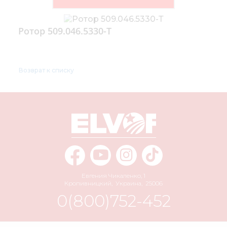
Ротор 509.046.5330-Т
Возврат к списку
Евгения Чикаленко, 1
Кропивницкий
,
Украина
,
25006
0(800)752-452
info@elvorti.com