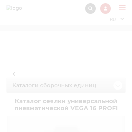
RU
О 
Прод
Интерактив
Музей Э
Павильон
Каталоги сборочных единиц
Информация дл
стейкх
Каталог сеялки универсальной
Информация
пневматической VEGA 16 PROFI
электро
Нов