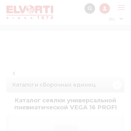
RU
О 
Прод
Интерактив
Музей Э
Павильон
Каталоги сборочных единиц
Информация дл
стейкх
Каталог сеялки универсальной
Информация
пневматической VEGA 16 PROFI
электро
Нов