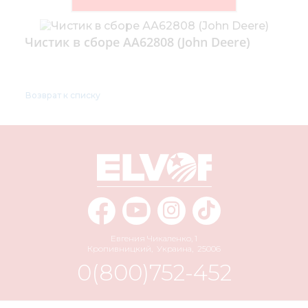
Чистик в сборе АА62808 (John Deere)
Возврат к списку
Евгения Чикаленко, 1
Кропивницкий
,
Украина
,
25006
0(800)752-452
info@elvorti.com