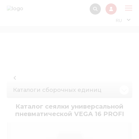
RU
О 
Прод
Интерактив
Музей Э
Павильон
Каталоги сборочных единиц
Информация дл
стейкх
Каталог сеялки универсальной
Информация
пневматической VEGA 16 PROFI
электро
Нов