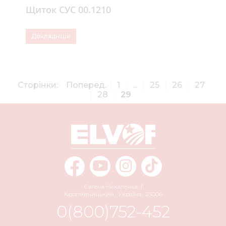
Щиток СУС 00.1210
Докладніше
Сторінки:
Поперед.
1
...
25
26
27
28
29
Євгена Чикаленка, 1
Кропивницький
,
Україна
,
25006
0(800)752-452