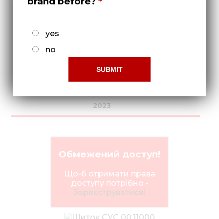
brand before?
yes
no
2023
Обмежений доступ!
Що-б отримати права
доступу потрібно -
Зареєструватися!