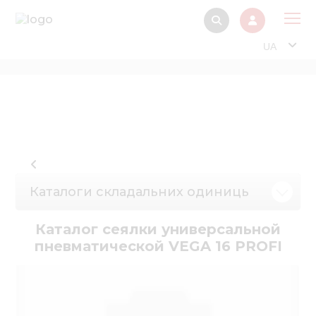
UA
Про
Прод
Фінанс
Інтерактив
Музей Е
Каталоги складальних одиниць
Павільйон
Каталог сеялки универсальной
Інформація для
пневматической VEGA 16 PROFI
стейкх
Інформація 
електро