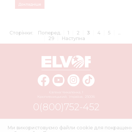
Докладніше
Сторінки:
Поперед.
1
2
3
4
5
...
29
Наступна
Євгена Чикаленка, 1
Кропивницький
,
Україна
,
25006
0(800)752-452
info@elvorti.com
Ми використовуємо файли cookie для покращен