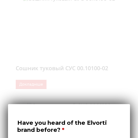
Сошник туковый СУС 00.10100-02
Докладніше
Have you heard of the Elvorti
brand before?