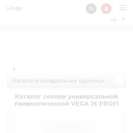
UA
Про
Прод
Фінанс
Інтерактив
Музей Е
Каталоги складальних одиниць
Павільйон
Каталог сеялки универсальной
Інформація для
пневматической VEGA 16 PROFI
стейкх
Інформація 
електро