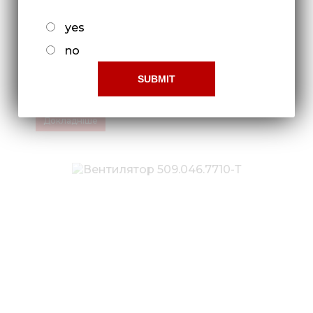
yes
no
Сошник туковый СУС 00.10100
Докладніше