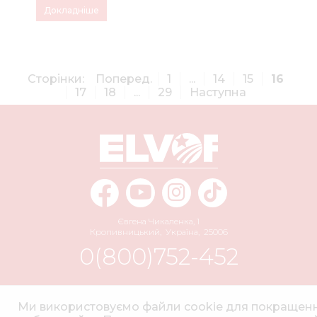
Докладніше
Сторінки:
Поперед.
1
...
14
15
16
17
18
...
29
Наступна
Євгена Чикаленка, 1
Кропивницький
,
Україна
,
25006
0(800)752-452
info@elvorti.com
Ми використовуємо файли cookie для покращен