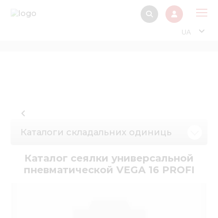
UA
Про
Прод
Фінанс
Інтерактив
Музей Е
Каталоги складальних одиниць
Павільйон
Каталог сеялки универсальной
Інформація для
пневматической VEGA 16 PROFI
стейкх
Інформація 
електро