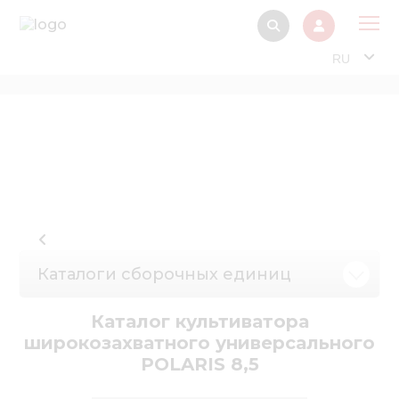
RU
О 
Прод
Интерактив
Музей Э
Павильон
Информация дл
Каталоги сборочных единиц
стейкх
Информация
Каталог культиватора
электро
широкозахватного универсального
POLARIS 8,5
Нов