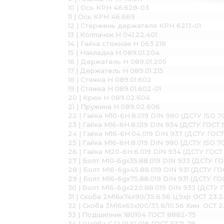
10 | Ось КРН 46.628-03
11 | Ось КРН 46.669
12 | Стержень держателя КРН 6213-01
13 | Колпачок Н 041.22.401
14 | Гайка стяжная Н 063.218
15 | Накладка Н 089.01.204
16 | Держатель Н 089.01.205
17 | Держатель Н 089.01.215
18 | Стяжка Н 089.01.602
19 | Стяжка Н 089.01.602-01
20 | Крюк Н 089.02.604
21 | Пружина Н 089.02.606
22 | Гайка М10-6H.8.019 DIN 980 (ДСТУ ISO 7
23 | Гайка М16-6H.8.019 DIN 934 (ДСТУ ГОСТ 
24 | Гайка М16-6Н.04.019 DIN 937 (ДСТУ ГОСТ
25 | Гайка М16-6H.8.019 DIN 980 (ДСТУ ISO 7
26 | Гайка М20-6H.6.019 DIN 934 (ДСТУ ГОСТ 
27 | Болт М10-6gх35.88.019 DIN 933 (ДСТУ Г
28 | Болт М16-6gх45.88.019 DIN 931 (ДСТУ ГО
29 | Болт М16-6gх75.88.019 DIN 931 (ДСТУ ГО
30 | Болт М16-6gх220.88.019 DIN 933 (ДСТУ 
31 | Скоба 2М16х74х90/35.6.56 Ц9хр ОСТ 23.2.
32 | Скоба 3М16х65х100/35.6/10.56 Хим. ОСТ 23
33 | Подшипник 180104 ГОСТ 8882-75
34 | Шайба С.12.01.10.019 ГОСТ 11371-78