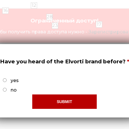
12
16
28
Ограниченный доступ!
17
23
бы получить права доступа нужно -
Зарегистрироват
Have you heard of the Elvorti brand before?
yes
no