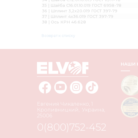
35 | Шайба С16.01.10.019 ГОСТ 6958-78
36 | Шплинт 3,2х20.019 ГОСТ 397-79
37 | Шплинт 4х36.019 ГОСТ 397-79
38 | Ось КРН 46.628
Возврат к списку
НАШИ
Евгения Чикаленко, 1
Кропивницкий
,
Украина
,
25006
0(800)752-452