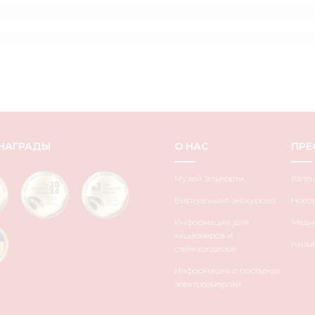
НАГРАДЫ
О НАС
ПРЕ
Музей Эльворти
Кале
Виртуальная экскурсия
Ново
Информация для
Медиа
акционеров и
Карье
стейкхолдеров
Информация о поставках
электроэнергии