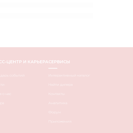
СС-ЦЕНТР И КАРЬЕРА
СЕРВИСЫ
ндарь событий
Интерактивный каталог
сти
Найти дилера
 о нас
Контакты
ра
Аналитика
Форум
Приложения