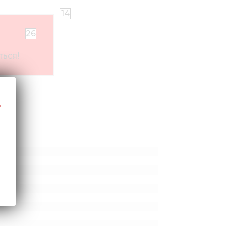
14
26
ься!