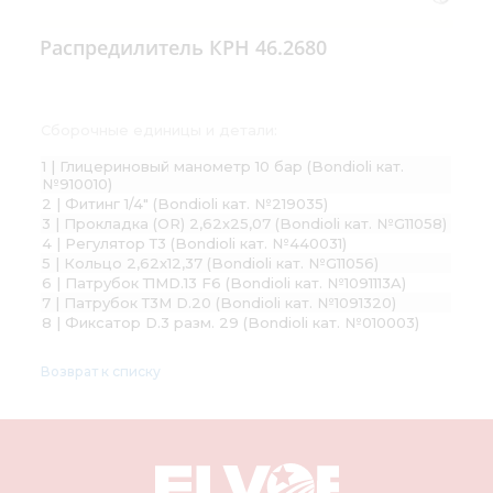
Распредилитель КРН 46.2680
Сборочные единицы и детали:
1 | Глицериновый манометр 10 бар (Bondioli кат.
№910010)
2 | Фитинг 1/4" (Bondioli кат. №219035)
3 | Прокладка (OR) 2,62х25,07 (Bondioli кат. №G11058)
4 | Регулятор Т3 (Bondioli кат. №440031)
5 | Кольцо 2,62х12,37 (Bondioli кат. №G11056)
6 | Патрубок Т1MD.13 F6 (Bondioli кат. №1091113A)
7 | Патрубок Т3М D.20 (Bondioli кат. №1091320)
8 | Фиксатор D.3 разм. 29 (Bondioli кат. №010003)
Возврат к списку