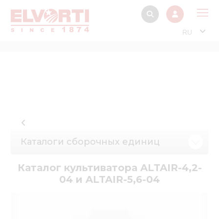
RU
О 
Прод
Интерактив
Музей Э
Павильон
Каталоги сборочных единиц
Информация дл
стейкх
Каталог культиватора ALTAIR-4,2-
Информация
04 и ALTAIR-5,6-04
электро
Нов