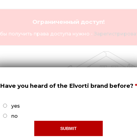
Ограниченный доступ!
бы получить права доступа нужно -
Зарегистрироват
13
12
15
7
Have you heard of the Elvorti brand before?
10
yes
no
14