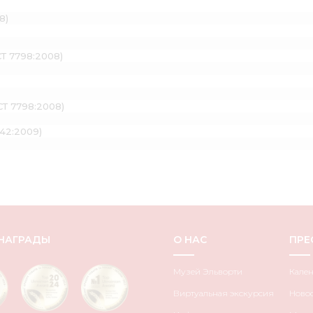
8)
СТ 7798:2008)
СТ 7798:2008)
042:2009)
НАГРАДЫ
О НАС
ПРЕ
Музей Эльворти
Кале
Виртуальная экскурсия
Ново