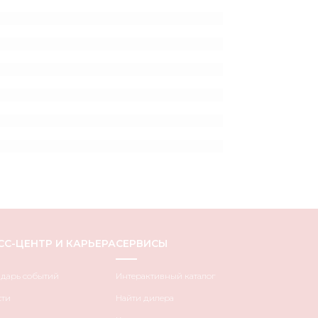
СС-ЦЕНТР И КАРЬЕРА
СЕРВИСЫ
ндарь событий
Интерактивный каталог
сти
Найти дилера