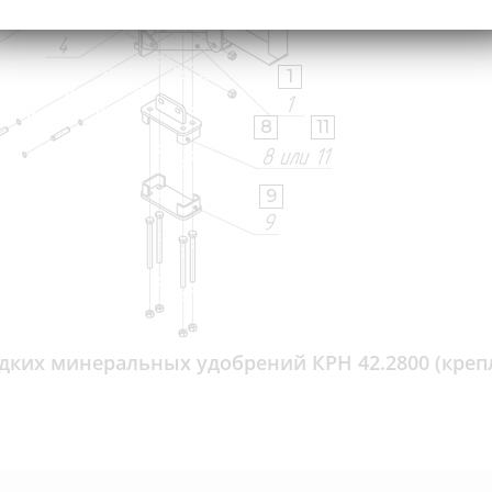
4
1
8
11
9
дких минеральных удобрений КРН 42.2800 (креп