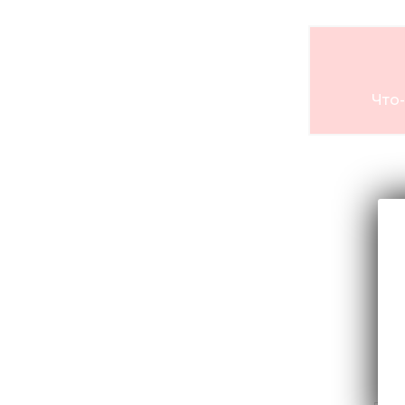
Что-
6