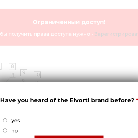
Ограниченный доступ!
бы получить права доступа нужно -
Зарегистрироват
8
9
10
11
12
Have you heard of the Elvorti brand before?
13
14
yes
no
17