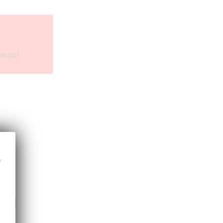
ься!
15