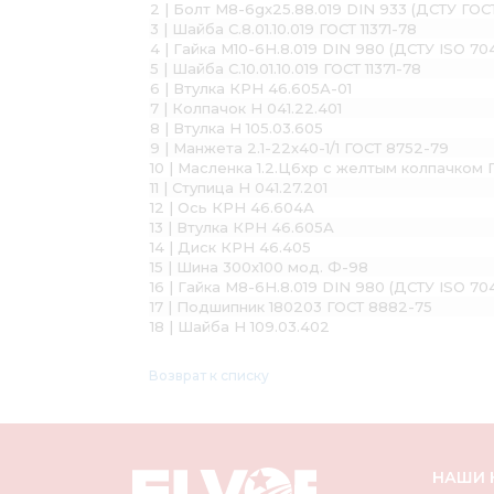
2 | Болт М8-6gх25.88.019 DIN 933 (ДСТУ ГОС
3 | Шайба С.8.01.10.019 ГОСТ 11371-78
4 | Гайка М10-6H.8.019 DIN 980 (ДСТУ ISO 70
5 | Шайба С.10.01.10.019 ГОСТ 11371-78
6 | Втулка КРН 46.605А-01
7 | Колпачок Н 041.22.401
8 | Втулка Н 105.03.605
9 | Манжета 2.1-22х40-1/1 ГОСТ 8752-79
10 | Масленка 1.2.Ц6хр с желтым колпачком 
11 | Ступица Н 041.27.201
12 | Ось КРН 46.604А
13 | Втулка КРН 46.605А
14 | Диск КРН 46.405
15 | Шина 300х100 мод. Ф-98
16 | Гайка М8-6H.8.019 DIN 980 (ДСТУ ISO 70
17 | Подшипник 180203 ГОСТ 8882-75
18 | Шайба Н 109.03.402
Возврат к списку
НАШИ