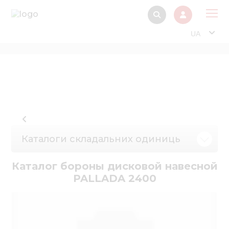
UA
Про
Прод
Фінанс
Інтерактив
Музей Е
Каталоги складальних одиниць
Павільйон
Каталог бороны дисковой навесной
Інформація для
PALLADA 2400
стейкх
Інформація 
електро