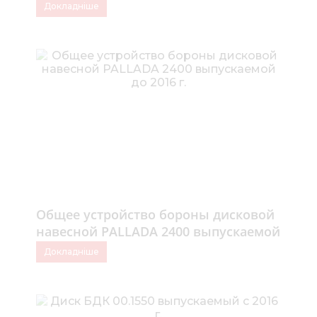
c 2022 г.
Докладніше
Общее устройство бороны дисковой
навесной PALLADA 2400 выпускаемой
до 2016 г.
Докладніше