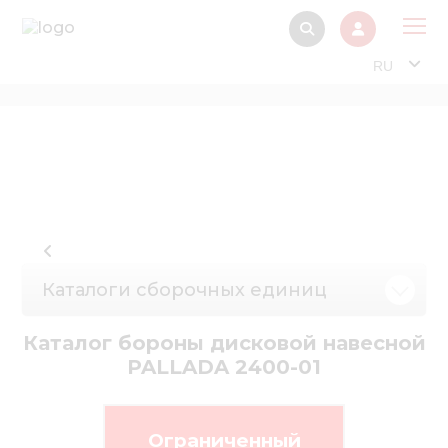
RU
О 
Прод
Интерактив
Музей Э
Павильон
Каталоги сборочных единиц
Информация дл
стейкх
Каталог бороны дисковой навесной
Информация
PALLADA 2400-01
электро
Нов
Ограниченный