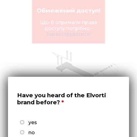
Нов
Обмежений доступ!
Медіа 
Що-б отримати права
Кар
доступу потрібно -
Зареєструватися!
Купити 
Знайти
Конт
Have you heard of the Elvorti
brand before?
yes
no