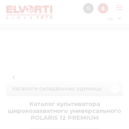
UA
Про
Прод
Фінанс
Інтерактив
Музей Е
Павільйон
Каталоги складальних одиниць
Інформація для
стейкх
Каталог культиватора
широкозахватного универсального
Інформація 
POLARIS 12 PREMIUM
електро