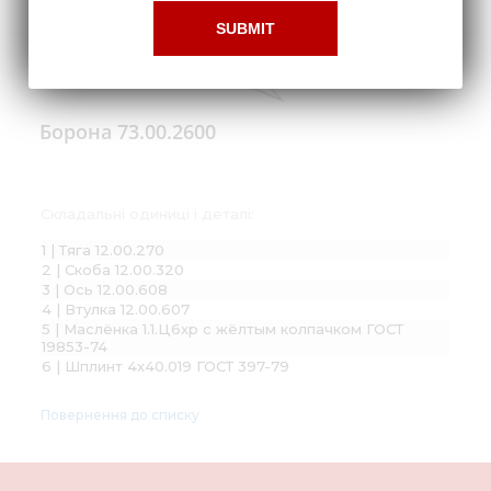
Борона 73.00.2600
Складальні одиниці і деталі:
1 | Тяга 12.00.270
2 | Скоба 12.00.320
3 | Ось 12.00.608
4 | Втулка 12.00.607
5 | Маслёнка 1.1.Ц6хр с жёлтым колпачком ГОСТ
19853-74
6 | Шплинт 4х40.019 ГОСТ 397-79
Повернення до списку