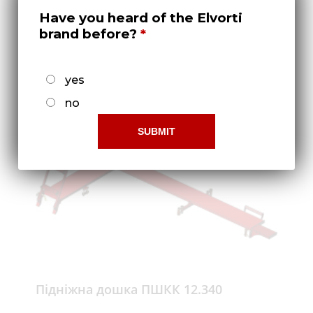
Have you heard of the Elvorti
brand before?
Коток прикочуючий ПШКК 12.160
yes
Докладніше
no
Підніжна дошка ПШКК 12.340