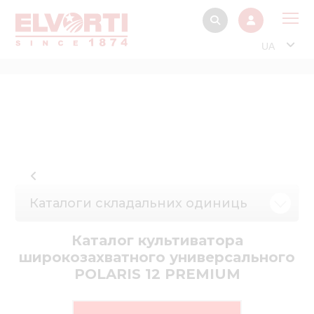
UA
Про
Прод
Фінанс
Інтерактив
Музей Е
Каталоги складальних одиниць
Павільйон
Інформація для
Каталог культиватора
стейкх
широкозахватного универсального
POLARIS 12 PREMIUM
Інформація 
електро