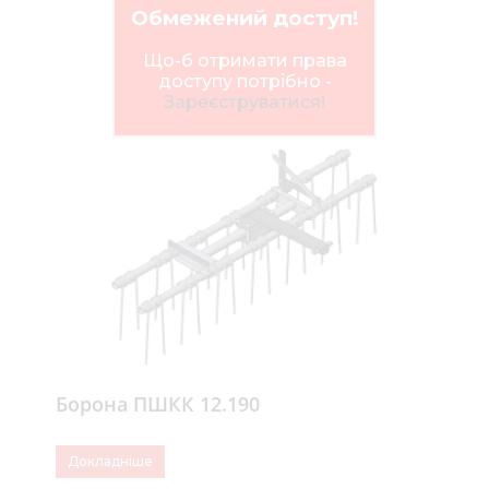
Нов
Обмежений доступ!
Медіа 
Що-б отримати права
доступу потрібно -
Кар
Зареєструватися!
Купити 
Знайти
Конт
Борона ПШКК 12.190
Докладніше