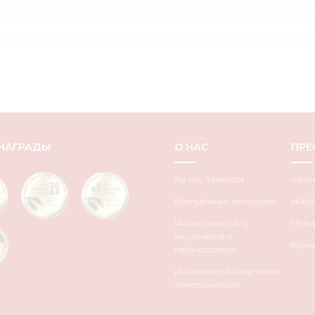
НАГРАДЫ
О НАС
ПРЕ
Музей Эльворти
Кале
Виртуальная экскурсия
Ново
Информация для
Медиа
акционеров и
Карье
стейкхолдеров
Информация о поставках
электроэнергии