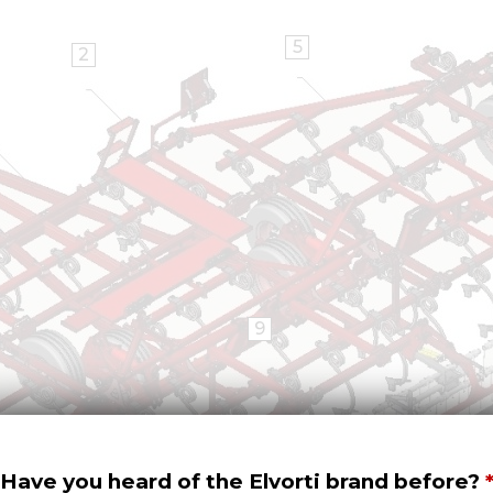
5
2
9
Have you heard of the Elvorti brand before?