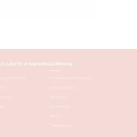
СС-ЦЕНТР И КАРЬЕРА
СЕРВИСЫ
ндарь событий
Интерактивный каталог
сти
Найти дилера
 о нас
Контакты
ра
Аналитика
Форум
Приложения