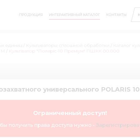
ПРОДУКЦИЯ
ИНТЕРАКТИВНЫЙ КАТАЛОГ
КОНТАКТЫ
ых единиц
/
Культиваторы сплошной обработки
/
Каталог ку
UM
/
Культіватор "Поляріс-10 Преміум" ПШКК 00.000
озахватного универсального POLARIS 1
Ограниченный доступ!
бы получить права доступа нужно -
Зарегистрироват