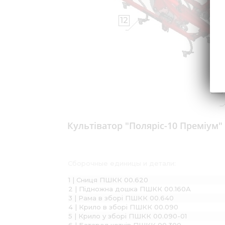
12
6
Культіватор "Поляріс-10 Преміум"
Сборочные единицы и детали:
1 | Сниця ПШКК 00.620
2 | Підножна дошка ПШКК 00.160А
3 | Рама в зборі ПШКК 00.640
4 | Крило в зборі ПШКК 00.090
5 | Крило у зборі ПШКК 00.090-01
6 | Батарея котків ПШКК 00.300