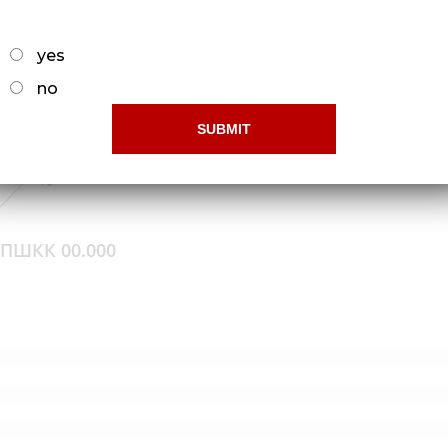
yes
no
 ПШКК 00.000