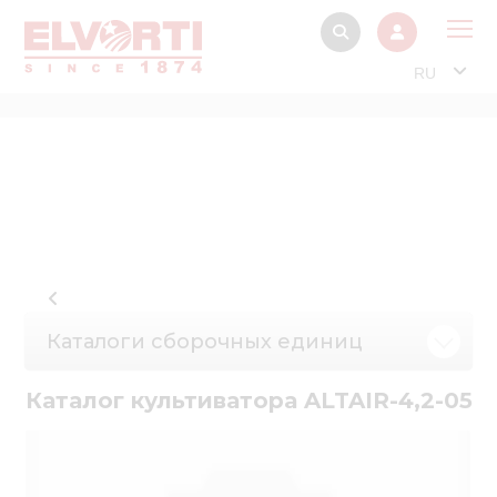
RU
О 
Прод
Интерактив
Музей Э
Павильон
Информация дл
Каталоги сборочных единиц
стейкх
Информация
Каталог культиватора ALTAIR-4,2-05
электро
Нов