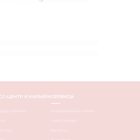
СС-ЦЕНТР И КАРЬЕРА
СЕРВИСЫ
ндарь событий
Интерактивный каталог
сти
Найти дилера
 о нас
Контакты
ра
Аналитика