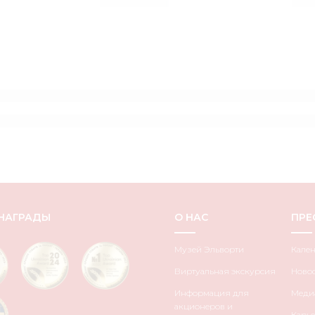
НАГРАДЫ
О НАС
ПРЕ
Музей Эльворти
Кале
Виртуальная экскурсия
Ново
Информация для
Медиа
акционеров и
Карье