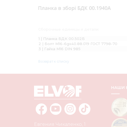
Планка в зборі БДК 00.1940А
Сборочные единицы и детали:
1 | Планка БДК 00.502Б
2 | Болт М16-6gx40.88.019 ГОСТ 7798-70
3 | Гайка М16 DIN 985
Возврат к списку
НАШИ
Евгения Чикаленко, 1