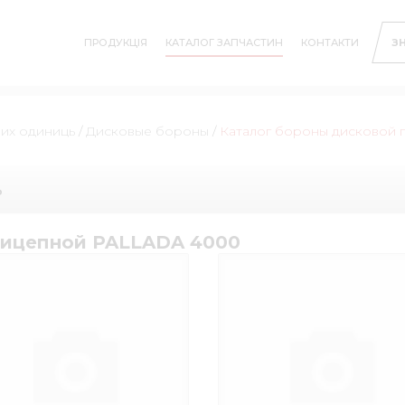
ПРОДУКЦІЯ
КАТАЛОГ ЗАПЧАСТИН
КОНТАКТИ
З
них одиниць
/
Дисковые бороны
/
Каталог бороны дисковой
ь
рицепной PALLADA 4000