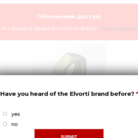
Обмежений доступ!
-б отримати права доступу потрібно -
Зареєструвати
Have you heard of the Elvorti brand before?
yes
Контргайка БДК 00.643
no
Докладніше