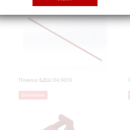
Планка БДШ 04.501К
Докладніше