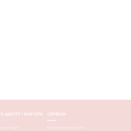
С-ЦЕНТР І КАР’ЄРА
СЕРВІСИ
ндар подій
Інтерактивний каталог