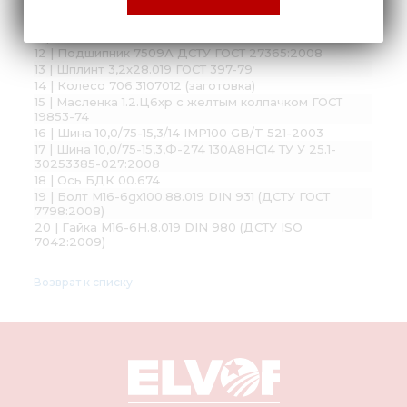
9 | Кольцо 85х3 DIN 472 (ДСТУ ГОСТ 13943:2008)
10 | Манжета 2.1-60х85-1/1 ГОСТ 8752-79
11 | Подшипник 7507А ДСТУ ГОСТ 27365:2008
12 | Подшипник 7509А ДСТУ ГОСТ 27365:2008
13 | Шплинт 3,2х28.019 ГОСТ 397-79
14 | Колесо 706.3107012 (заготовка)
15 | Масленка 1.2.Ц6хр с желтым колпачком ГОСТ
19853-74
16 | Шина 10,0/75-15,3/14 IMP100 GB/T 521-2003
17 | Шина 10,0/75-15,3,Ф-274 130А8НС14 ТУ У 25.1-
30253385-027:2008
18 | Ось БДК 00.674
19 | Болт М16-6gх100.88.019 DIN 931 (ДСТУ ГОСТ
7798:2008)
20 | Гайка М16-6H.8.019 DIN 980 (ДСТУ ISO
7042:2009)
Возврат к списку