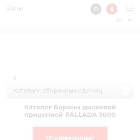
RU
О 
Прод
Интерактив
Музей Э
Павильон
Каталоги сборочных единиц
Информация дл
стейкх
Каталог бороны дисковой
Информация
прицепной PALLADA 3000
электро
Нов
Ограниченный