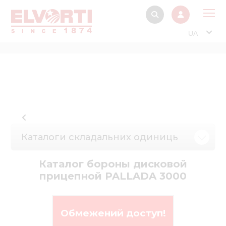
UA
Про
Прод
Фінанс
Інтерактив
Музей Е
Каталоги складальних одиниць
Павільйон
Каталог бороны дисковой
Інформація для
прицепной PALLADA 3000
стейкх
Інформація 
електро
Обмежений доступ!