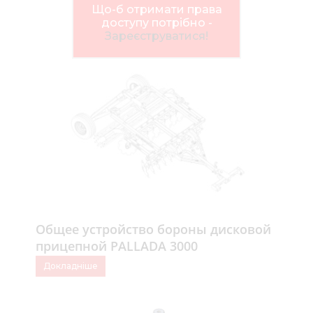
Нов
Що-б отримати права
доступу потрібно -
Медіа 
Зареєструватися!
Кар
Купити 
Знайти
Конт
Общее устройство бороны дисковой
прицепной PALLADA 3000
Докладніше