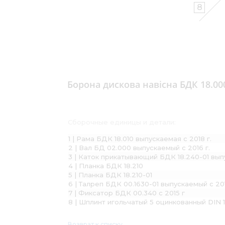
8
Борона дискова навісна БДК 18.00
Сборочные единицы и детали:
1 | Рама БДК 18.010 выпускаемая с 2018 г.
2 | Вал БД 02.000 выпускаемый с 2016 г.
3 | Каток прикатывающий БДК 18.240-01 вып
4 | Планка БДК 18.210
5 | Планка БДК 18.210-01
6 | Талреп БДК 00.1630-01 выпускаемый с 201
7 | Фиксатор БДК 00.340 с 2015 г
8 | Шплинт игольчатый 5 оцинкованный DIN 
Возврат к списку