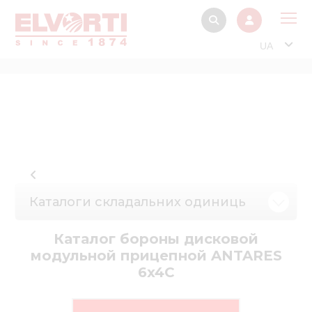
UA
Про
Прод
Фінанс
Інтерактив
Музей Е
Каталоги складальних одиниць
Павільйон
Інформація для
Каталог бороны дисковой
стейкх
модульной прицепной ANTARES
6x4C
Інформація 
електро