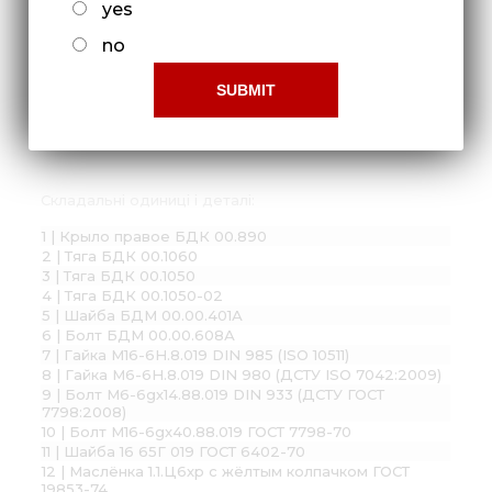
yes
no
Крыло правое в сборе БДК 00.1030
действует с 2021г.
Складальні одиниці і деталі:
1 | Крыло правое БДК 00.890
2 | Тяга БДК 00.1060
3 | Тяга БДК 00.1050
4 | Тяга БДК 00.1050-02
5 | Шайба БДМ 00.00.401А
6 | Болт БДМ 00.00.608А
7 | Гайка М16-6Н.8.019 DIN 985 (ISO 10511)
8 | Гайка М6-6Н.8.019 DIN 980 (ДСТУ ISO 7042:2009)
9 | Болт М6-6gх14.88.019 DIN 933 (ДСТУ ГОСТ
7798:2008)
10 | Болт М16-6gx40.88.019 ГОСТ 7798-70
11 | Шайба 16 65Г 019 ГОСТ 6402-70
12 | Маслёнка 1.1.Ц6хр с жёлтым колпачком ГОСТ
19853-74