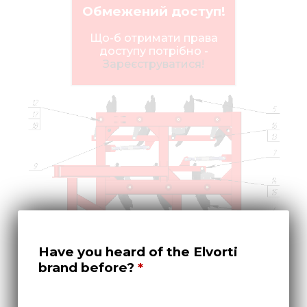
Нов
Обмежений доступ!
Медіа 
Що-б отримати права
доступу потрібно -
Кар
Зареєструватися!
Купити 
Знайти
Конт
Have you heard of the Elvorti
brand before?