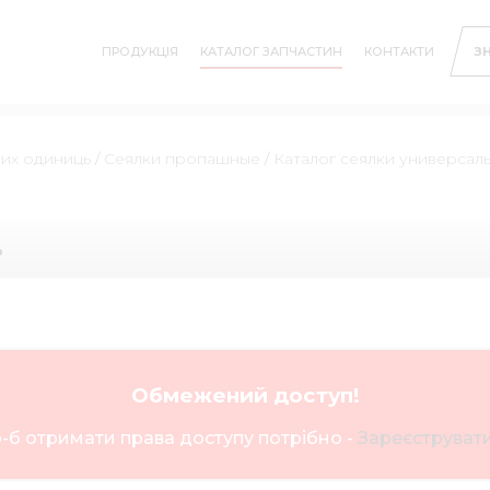
ПРОДУКЦІЯ
КАТАЛОГ ЗАПЧАСТИН
КОНТАКТИ
З
них одиниць
/
Сеялки пропашные
/
Каталог сеялки универсал
ь
Обмежений доступ!
-б отримати права доступу потрібно -
Зареєструвати