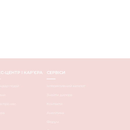
С-ЦЕНТР І КАР’ЄРА
СЕРВІСИ
ндар подій
Інтерактивний каталог
ини
Знайти дилера
а про нас
Контакти
єра
Аналітика
Форум