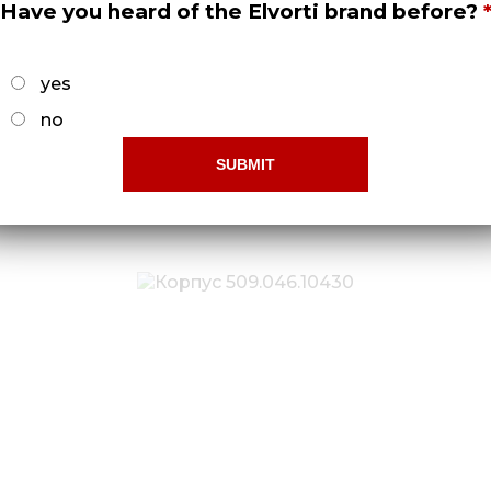
Have you heard of the Elvorti brand before?
yes
no
Звездочка СУПК 00.610-03
Докладніше