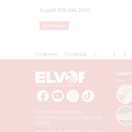
Короб 509.046.2410
Докладніше
Сторінки:
Поперед.
1
...
3
4
НАШІ
Євгена Чикаленка, 1
Кропивницький
,
Україна
,
25006