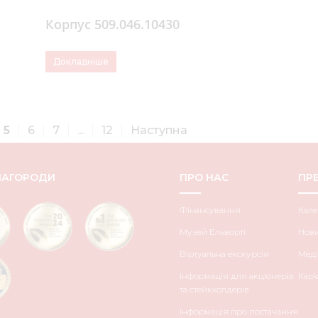
Корпус 509.046.10430
Докладніше
5
6
7
...
12
Наступна
НАГОРОДИ
ПРО НАС
ПРЕ
Фінансування
Кале
Музей Ельворті
Нов
Віртуальна екскурсія
Меді
Інформація для акціонерів
Кар’
та стейкхолдерів
Інформація про постачання