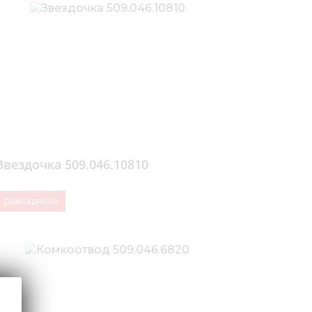
Медіа 
Кар
Купити 
Знайти
Конт
Звездочка 509.046.10810
Докладніше