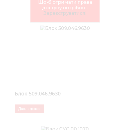
Нов
Що-б отримати права
доступу потрібно -
Медіа 
Зареєструватися!
Кар
Купити 
Знайти
Конт
Блок 509.046.9630
Докладніше