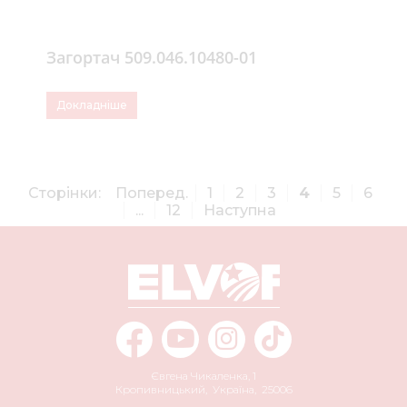
Загортач 509.046.10480-01
Докладніше
Сторінки:
Поперед.
1
2
3
4
5
6
...
12
Наступна
Євгена Чикаленка, 1
Кропивницький
,
Україна
,
25006