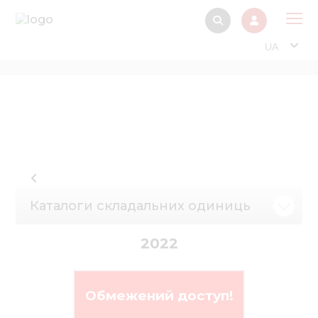
UA
Про
Прод
Фінанс
Інтерактив
Музей Е
Каталоги складальних одиниць
Павільйон
Інформація для
2022
стейкх
Інформація 
електро
Обмежений доступ!