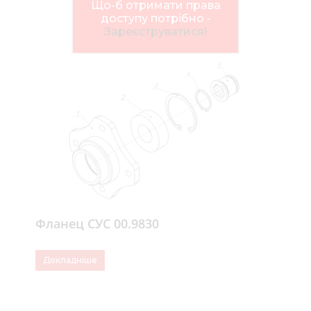
Нов
Що-б отримати права
доступу потрібно -
Медіа 
Зареєструватися!
Кар
Купити 
Знайти
Конт
Фланец СУС 00.9830
Докладніше