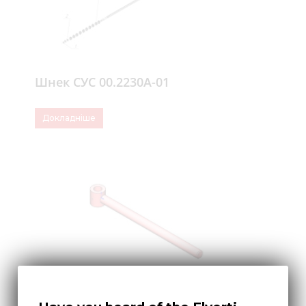
Шнек СУС 00.2230А-01
Докладніше