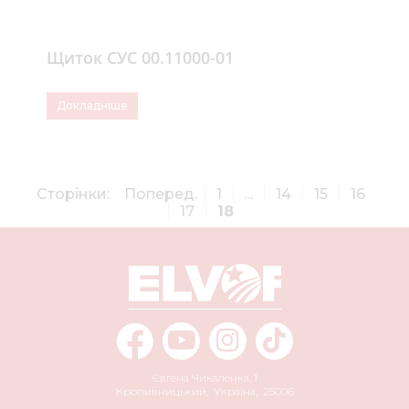
Щиток СУС 00.11000-01
Докладніше
Сторінки:
Поперед.
1
...
14
15
16
17
18
Євгена Чикаленка, 1
Кропивницький
,
Україна
,
25006