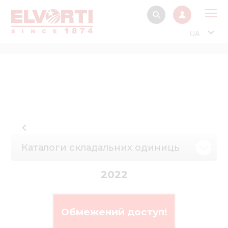
UA
Про
Прод
Фінанс
Інтерактив
Музей Е
Каталоги складальних одиниць
Павільйон
Інформація для
2022
стейкх
Інформація 
електро
Обмежений доступ!