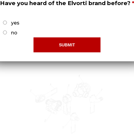
Have you heard of the Elvorti brand before?
yes
no
Поддержка СУС 00.9630-01
Докладніше