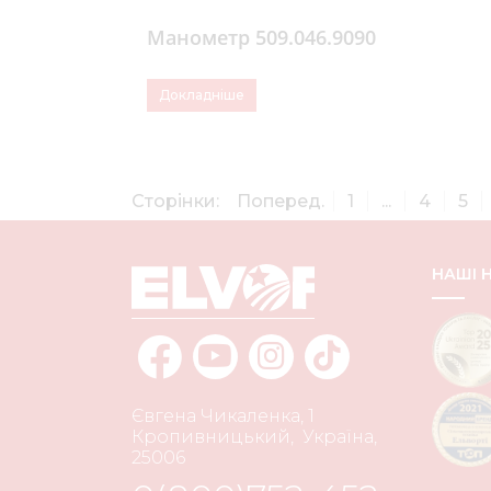
Манометр 509.046.9090
Докладніше
Сторінки:
Поперед.
1
...
4
5
НАШІ
Євгена Чикаленка, 1
Кропивницький
,
Україна
,
25006