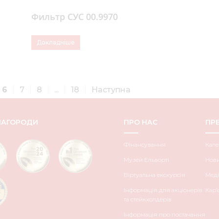
Фильтр СУС 00.9970
Докладніше
6
7
8
...
18
Наступна
НАГОРОДИ
ПРО НАС
ПРЕ
Фінансування
Кале
Музей Ельворті
Нов
Віртуальна екскурсія
Меді
Інформація для акціонерів
Кар’
та стейкхолдерів
Інформація про постачання