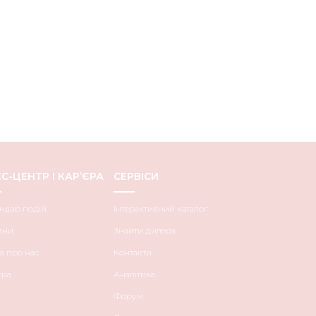
С-ЦЕНТР І КАР’ЄРА
СЕРВІСИ
ндар подій
Інтерактивний каталог
ини
Знайти дилера
а про нас
Контакти
єра
Аналітика
Форум