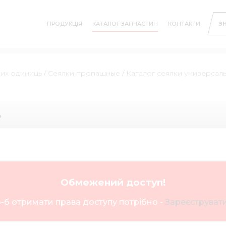
ПРОДУКЦІЯ
КАТАЛОГ ЗАПЧАСТИН
КОНТАКТИ
З
них одиниць
/
Сеялки пропашные
/
Каталог сеялки универса
ь
Обмежений доступ!
-б отримати права доступу потрібно -
Зареєструвати