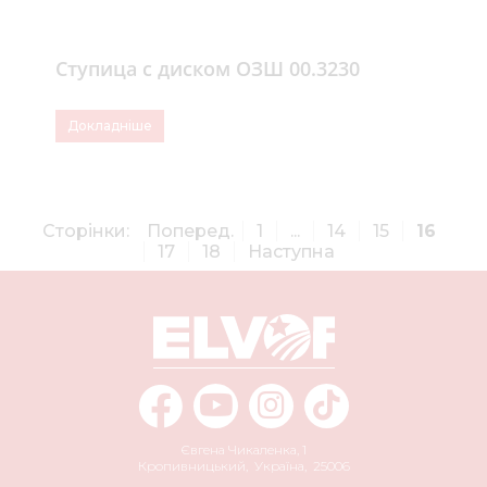
Ступица с диском ОЗШ 00.3230
Докладніше
Сторінки:
Поперед.
1
...
14
15
16
17
18
Наступна
Євгена Чикаленка, 1
Кропивницький
,
Україна
,
25006