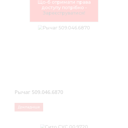
Нов
Що-б отримати права
доступу потрібно -
Медіа 
Зареєструватися!
Кар
Купити 
Знайти
Конт
Рычаг 509.046.6870
Докладніше