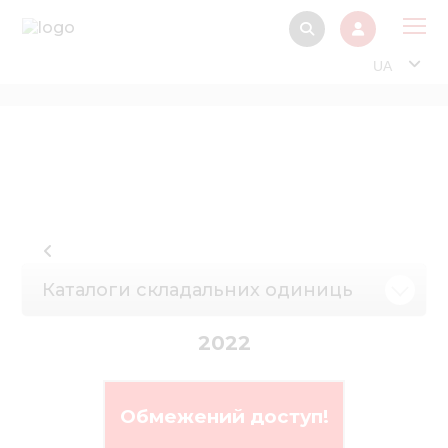
UA
Про
Прод
Фінанс
Інтерактив
Музей Е
Каталоги складальних одиниць
Павільйон
Інформація для
2022
стейкх
Інформація 
електро
Обмежений доступ!